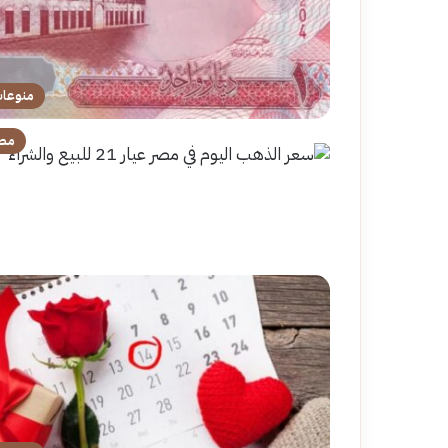
منوعا
مص