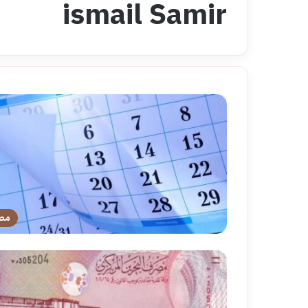
ismail Samir
مص