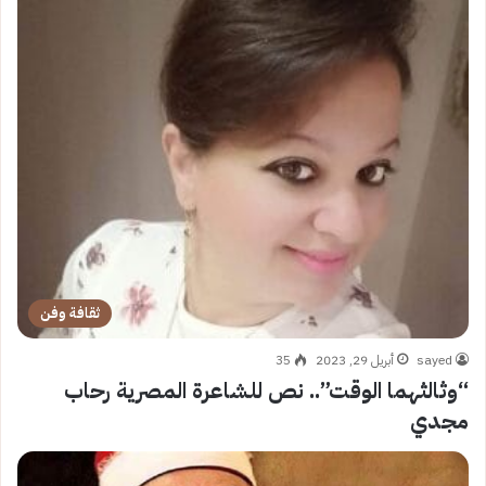
ثقافة وفن
sayed
أبريل 29, 2023
35
“وثالثهما الوقت”.. نص للشاعرة المصرية رحاب
مجدي