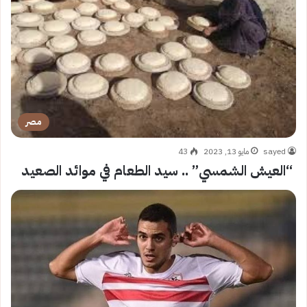
مصر
sayed
مايو 13, 2023
43
“العيش الشمسي” .. سيد الطعام في موائد الصعيد