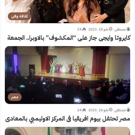
ثقافة وفن
مصطفى
مايو 18, 2023
24
كايروتا وايجى جاز على “المكشوف” بالاوبرا.. الجمعة
مصر
مصطفى
مايو 18, 2023
24
مصر تحتفل بيوم افريقيا فى المركز الاوليمبي بالمعادى