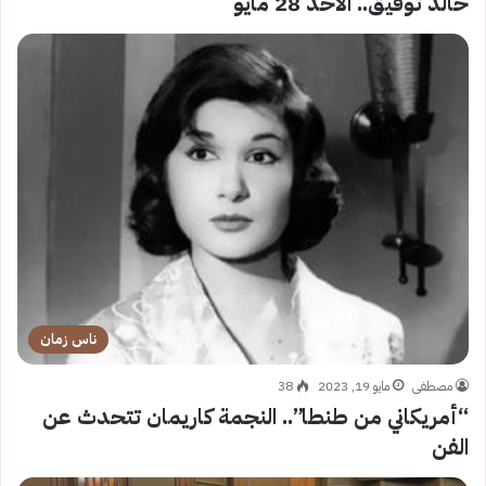
خالد توفيق.. الأحد 28 مايو
ناس زمان
مصطفى
مايو 19, 2023
38
“أمريكاني من طنطا”.. النجمة كاريمان تتحدث عن
الفن