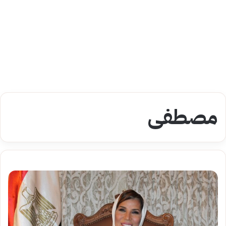
مصطفى