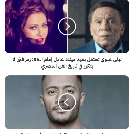
ليلى
علوي
تحتفل
بعيد
ميلاد
عادل
إمام
الـ86:
رمز
فني
ليلى علوي تحتفل بعيد ميلاد عادل إمام الـ86: رمز فني لا
لا
يتكرر في تاريخ الفن المصري
يتكرر
في
محمد
تاريخ
رمضان
الفن
يحتفل
المصري
بالعرض
الأول
لفيلم
«أسد»
في
الرياض