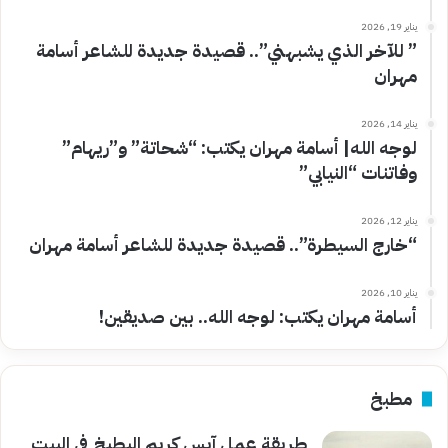
يناير 19, 2026
” للآخر الذي يشبهني”.. قصيدة جديدة للشاعر أسامة
مهران
يناير 14, 2026
لوجه الله| أسامة مهران يكتب: “شحاتة” و”ريهام”
وفاتنات “النيابي”
يناير 12, 2026
“خارج السيطرة”.. قصيدة جديدة للشاعر أسامة مهران
يناير 10, 2026
أسامة مهران يكتب: لوجه الله.. بين صديقين!
مطبخ
طريقة عمل آيس كريم البطيخ في البيت