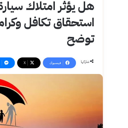
هل يؤثر امتلاك سيار
استحقاق تكافل وكرامة
توضح
شاركها
فيسبوك
‫X