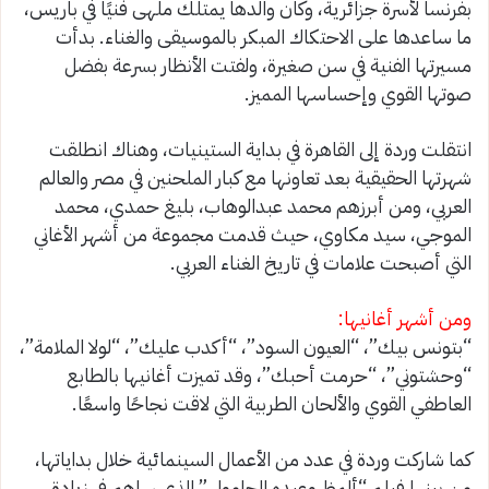
بفرنسا لأسرة جزائرية، وكان والدها يمتلك ملهى فنيًا في باريس،
ما ساعدها على الاحتكاك المبكر بالموسيقى والغناء. بدأت
مسيرتها الفنية في سن صغيرة، ولفتت الأنظار بسرعة بفضل
صوتها القوي وإحساسها المميز.
انتقلت وردة إلى القاهرة في بداية الستينيات، وهناك انطلقت
شهرتها الحقيقية بعد تعاونها مع كبار الملحنين في مصر والعالم
العربي، ومن أبرزهم محمد عبدالوهاب، بليغ حمدي، محمد
الموجي، سيد مكاوي، حيث قدمت مجموعة من أشهر الأغاني
التي أصبحت علامات في تاريخ الغناء العربي.
ومن أشهر أغانيها:
“بتونس بيك”، “العيون السود”، “أكدب عليك”، “لولا الملامة”،
“وحشتوني”، “حرمت أحبك”، وقد تميزت أغانيها بالطابع
العاطفي القوي والألحان الطربية التي لاقت نجاحًا واسعًا.
كما شاركت وردة في عدد من الأعمال السينمائية خلال بداياتها،
من بينها فيلم “ألمظ وعبده الحامولي” الذي ساهم في زيادة