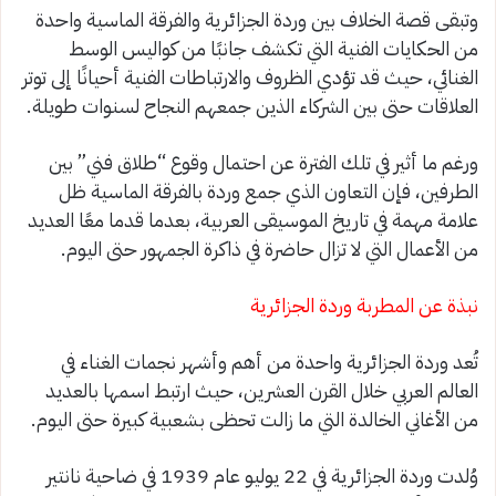
وتبقى قصة الخلاف بين وردة الجزائرية والفرقة الماسية واحدة
من الحكايات الفنية التي تكشف جانبًا من كواليس الوسط
الغنائي، حيث قد تؤدي الظروف والارتباطات الفنية أحيانًا إلى توتر
العلاقات حتى بين الشركاء الذين جمعهم النجاح لسنوات طويلة.
ورغم ما أثير في تلك الفترة عن احتمال وقوع “طلاق فني” بين
الطرفين، فإن التعاون الذي جمع وردة بالفرقة الماسية ظل
علامة مهمة في تاريخ الموسيقى العربية، بعدما قدما معًا العديد
من الأعمال التي لا تزال حاضرة في ذاكرة الجمهور حتى اليوم.
نبذة عن المطربة وردة الجزائرية
تُعد وردة الجزائرية واحدة من أهم وأشهر نجمات الغناء في
العالم العربي خلال القرن العشرين، حيث ارتبط اسمها بالعديد
من الأغاني الخالدة التي ما زالت تحظى بشعبية كبيرة حتى اليوم.
وُلدت وردة الجزائرية في 22 يوليو عام 1939 في ضاحية نانتير