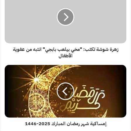
تكتب:
"مخي
بيلعب
بابجي"
انتبه
من
عفوية
الأطفال
زهرة شوشة تكتب: "مخي بيلعب بابجي" انتبه من عفوية
الأطفال
إمساكية
شهر
رمضان
المبارك
2025-
1446
إمساكية شهر رمضان المبارك 2025-1446