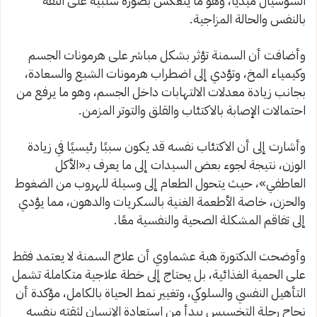
السوشيال ميديا، وهو ما ينعكس بصورة سلبية على الثقة
بالنفس والحالة المزاجية.
وأضافت أن السمنة تؤثر بشكل مباشر على هرمونات الجسم
وكيمياء المخ، وتؤدي إلى اضطراب هرمونات الشبع والسعادة،
بجانب زيادة معدلات الالتهابات داخل الجسم، وهو ما يرفع من
احتمالات الإصابة بالاكتئاب والقلق والتوتر المزمن.
وأشارت إلى أن الاكتئاب نفسه قد يكون سببًا رئيسيًا في زيادة
الوزن، نتيجة لجوء بعض السيدات إلى ما يعرف بـ«الأكل
العاطفي»، حيث يتحول الطعام إلى وسيلة للهروب من الضغوط
والحزن، خاصة الأطعمة الغنية بالسكريات والدهون، مما يؤدي
إلى تفاقم المشكلة الصحية والنفسية معًا.
وأوضحت الدكتورة هبة عشماوي أن علاج السمنة لا يعتمد فقط
على الحمية الغذائية، بل يحتاج إلى خطة علاجية متكاملة تشمل
التأهيل النفسي والسلوكي، وتغيير نمط الحياة بالكامل، مؤكدة أن
نجاح رحلة التخسيس يبدأ من استعادة الإنسان لثقته بنفسه