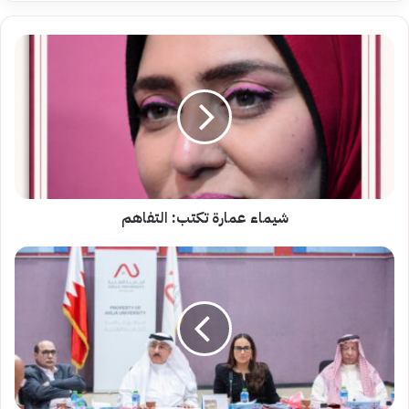
شيماء
عمارة
تكتب:
التفاهم
شيماء عمارة تكتب: التفاهم
الجامعة
الأهلية
تستعد
لافتتاح
حرمها
الجديد
بمدينة
سلمان
بطاقة