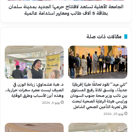
5
الجامعة الأهلية تستعد لافتتاح حرمها الجديد بمدينة سلمان
آلاف
بطاقة 5 آلاف طالب ومعايير استدامة عالمية
طالب
ومعايير
استدامة
مقالات ذات صلة
عالمية
“تلي ميد” تقود تحالفًا طبيًا إفريقيًا
د. هبة عشماوي: زيادة الوزن في
جديدًا.. وتنسق لقاءً رفيع المستوى
الصيف ليست مجرد سعرات حرارية..
بين نائب وزير صحة جنوب السودان
وهذه أبرز الأسباب وطرق الوقاية
ورئيس هيئة الرعاية الصحية لبحث
يونيو 6, 2026
نقل تجربة التأمين الصحي الشامل
يونيو 20, 2026