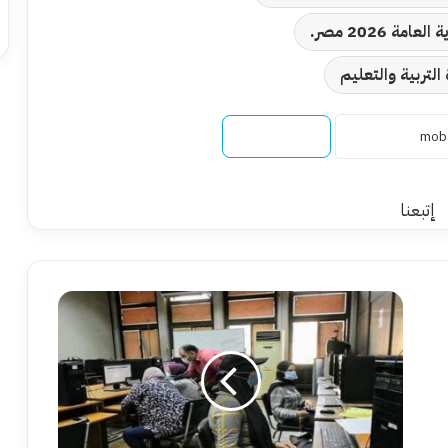
امة 2026 مصر.
 التربية والتعليم
نسخ الرابط
إتبعنا
أخطاء
يقع
فيها
الطلاب
عند
تسجيل
رغبات
التنسيق