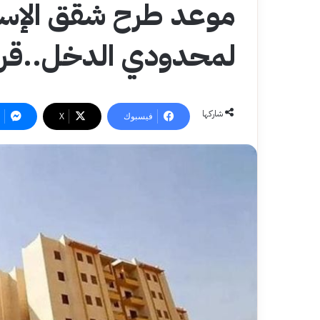
لمحدودي الدخل..قري
شاركها
فيسبوك
‫X