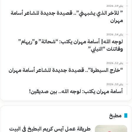
يناير 19, 2026
” للآخر الذي يشبهني”.. قصيدة جديدة للشاعر أسامة
مهران
يناير 14, 2026
لوجه الله| أسامة مهران يكتب: “شحاتة” و”ريهام”
وفاتنات “النيابي”
يناير 12, 2026
“خارج السيطرة”.. قصيدة جديدة للشاعر أسامة مهران
يناير 10, 2026
أسامة مهران يكتب: لوجه الله.. بين صديقين!
مطبخ
طريقة عمل آيس كريم البطيخ في البيت