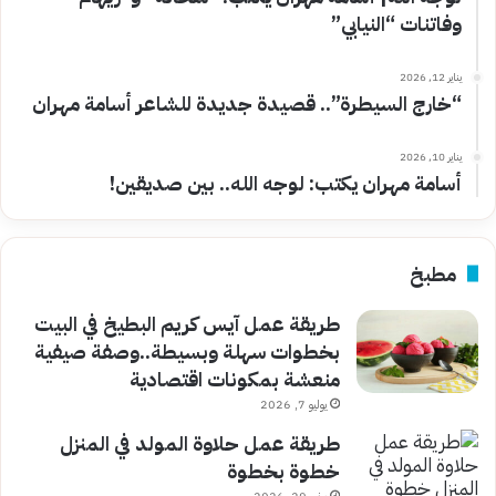
وفاتنات “النيابي”
يناير 12, 2026
“خارج السيطرة”.. قصيدة جديدة للشاعر أسامة مهران
يناير 10, 2026
أسامة مهران يكتب: لوجه الله.. بين صديقين!
مطبخ
طريقة عمل آيس كريم البطيخ في البيت
بخطوات سهلة وبسيطة..وصفة صيفية
منعشة بمكونات اقتصادية
يوليو 7, 2026
طريقة عمل حلاوة المولد في المنزل
خطوة بخطوة