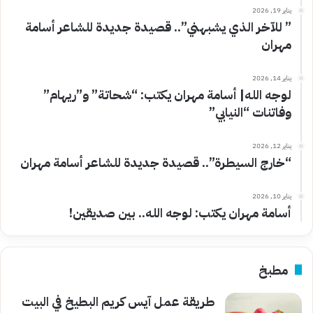
يناير 19, 2026
” للآخر الذي يشبهني”.. قصيدة جديدة للشاعر أسامة
مهران
يناير 14, 2026
لوجه الله| أسامة مهران يكتب: “شحاتة” و”ريهام”
وفاتنات “النيابي”
يناير 12, 2026
“خارج السيطرة”.. قصيدة جديدة للشاعر أسامة مهران
يناير 10, 2026
أسامة مهران يكتب: لوجه الله.. بين صديقين!
مطبخ
طريقة عمل آيس كريم البطيخ في البيت