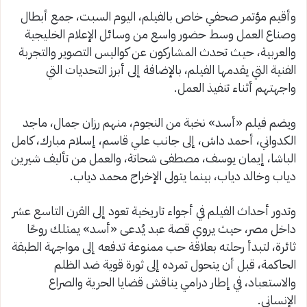
وأقيم مؤتمر صحفي خاص بالفيلم، اليوم السبت، جمع أبطال
وصناع العمل وسط حضور واسع من وسائل الإعلام الخليجية
والعربية، حيث تحدث المشاركون عن كواليس التصوير والتجربة
الفنية التي يقدمها الفيلم، بالإضافة إلى أبرز التحديات التي
واجهتهم أثناء تنفيذ العمل.
ويضم فيلم «أسد» نخبة من النجوم، منهم رزان جمال، ماجد
الكدواني، أحمد داش، إلى جانب علي قاسم، إسلام مبارك، كامل
الباشا، إيمان يوسف، مصطفى شحاتة، والعمل من تأليف شيرين
دياب وخالد دياب، بينما يتولى الإخراج محمد دياب.
وتدور أحداث الفيلم في أجواء تاريخية تعود إلى القرن التاسع عشر
داخل مصر، حيث يروي قصة عبد يُدعى «أسد» يمتلك روحًا
ثائرة، لتبدأ رحلته بعلاقة حب ممنوعة تدفعه إلى مواجهة الطبقة
الحاكمة، قبل أن يتحول تمرده إلى ثورة قوية ضد الظلم
والاستعباد، في إطار درامي يناقش قضايا الحرية والصراع
الإنساني.