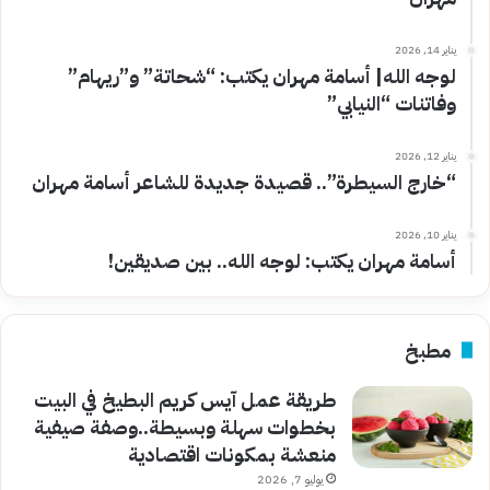
يناير 14, 2026
لوجه الله| أسامة مهران يكتب: “شحاتة” و”ريهام”
وفاتنات “النيابي”
يناير 12, 2026
“خارج السيطرة”.. قصيدة جديدة للشاعر أسامة مهران
يناير 10, 2026
أسامة مهران يكتب: لوجه الله.. بين صديقين!
مطبخ
طريقة عمل آيس كريم البطيخ في البيت
بخطوات سهلة وبسيطة..وصفة صيفية
منعشة بمكونات اقتصادية
يوليو 7, 2026