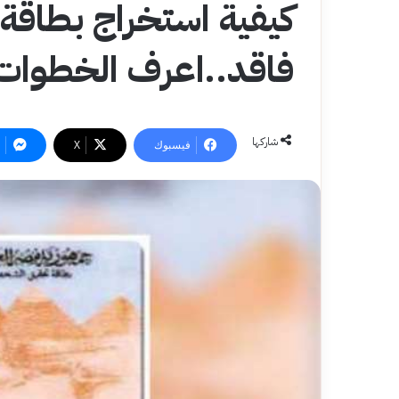
كيفية استخراج بطاقة
فاقد..اعرف الخطوات
شاركها
فيسبوك
‫X