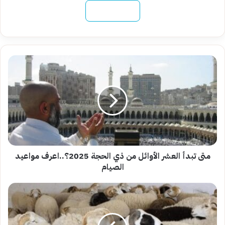
نسخ الرابط
متى
تبدأ
العشر
الأوائل
من
ذي
الحجة
2025؟..اعرف
مواعيد
الصيام
متى تبدأ العشر الأوائل من ذي الحجة 2025؟..اعرف مواعيد
الصيام
قبل
العيد..اعرف
أسعار
الأضاحي