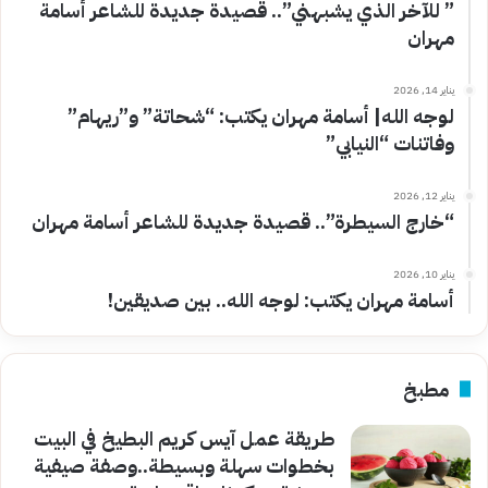
” للآخر الذي يشبهني”.. قصيدة جديدة للشاعر أسامة
مهران
يناير 14, 2026
لوجه الله| أسامة مهران يكتب: “شحاتة” و”ريهام”
وفاتنات “النيابي”
يناير 12, 2026
“خارج السيطرة”.. قصيدة جديدة للشاعر أسامة مهران
يناير 10, 2026
أسامة مهران يكتب: لوجه الله.. بين صديقين!
مطبخ
طريقة عمل آيس كريم البطيخ في البيت
بخطوات سهلة وبسيطة..وصفة صيفية