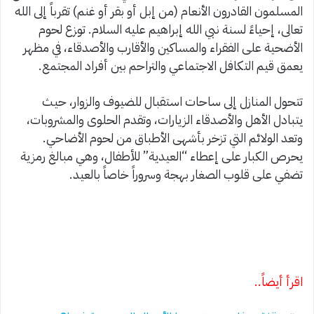
المسلمون القادرون الأنعام (من إبل أو بقر أو غنم) تقرباً إلى الله
تعالى، إحياءً لسنة نبي الله إبراهيم عليه السلام. توزع لحوم
الأضحية على الفقراء والمساكين والأقارب والأصدقاء، في مظهر
يعمق قيم التكافل الاجتماعي والتراحم بين أفراد المجتمع.
تتحول المنازل إلى ساحات استقبال للضيوف والزوار، حيث
يتبادل الأهل والأصدقاء الزيارات، وتقدم الحلوى والمشروبات،
وتعد الولائم التي تزخر بأشهى الأطباق من لحوم الأضاحي.
يحرص الكبار على إعطاء “العيدية” للأطفال، وهي مبالغ رمزية
تضفي على قلوب الصغار بهجة وسروراً خاصاً بالعيد.
اقرأ أيضاً..