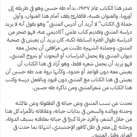
صدر هذا الكتاب عام ١٩٣٧، بدأه طه حسين وهو في طريقه إلى
أوروبا، والعنوان نفسه، فالقارئ يقف أمام هذا العنوان، وأول
جملة في الكتاب” لا أريد أن أدرس المتنبي” وهو يقول أنه لا يريد
دراسة المتنبي وتقديم كتاب علمي أكاديمي عنه، فهو ضجر من
الدراسة طوال الفترة السابقة لكنه، كان يريد أن يعيش في صحبة
المتنبي، وجملته الشهيرة طلبت من مرافقي أن يحمل معه
ديوان المتنبي ولا يحمل الدراسات أو البحوث أو شروح المتبني،
فهو يريد أن يحمل شعره فقط، وهو أراد في هذا الكتاب أن
يعيش معه دون قواعد أو حدود، وكأنها نزوة عند طه حسين أن
يعيش في هذا الكتاب مع المتنبي دون قيود وبالفعل درسه وكتب
هذا الكتاب من شعرالمتنبي ومن ذاكرة طه حسين.
تحدث عن نسب المتنبي وعن حياته في الطفولة وعن عائلته
وجدته ووالده والسجن في بدايات حياته، وعلاقاته بالأمراء كل هذا
من خلال الشعر، وأفرد جزءًا كبيرًا في حياته بعلاقته بسيف الدولة،
ورحلته إلى مصر في ظل كافور الإخشيدي، انتهاءًا بما حدث في
العراق وقتل المتنبي.