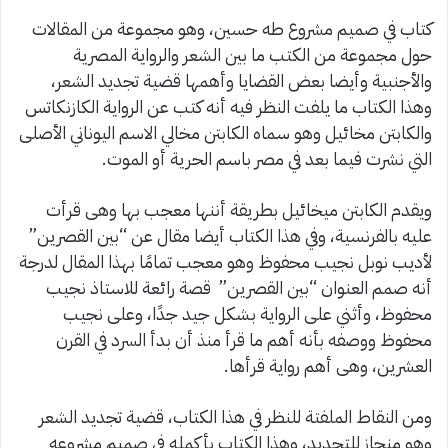
كتاب في صميم مشروع طه حسين، وهو مجموعة من المقالات
حول مجموعة من الكتب ما بين الشعر والرواية المصرية
والأجنبية وأيضا بعض القضايا وأهمها قضية تجديد الشعر،
وهذا الكتاب ما يلفت النظر فيه أنه كتب عن الرواية الكازنكاتس
والكابتن مخائيل وهو سماه الكابتن مخالي الاسم اليوناني الأصلى
التي نشرت فيما بعد في مصر باسم الحرية أو الموت.
ويقدم الكابتن ميخائيل بطريقة أننها معجب بها وهى قرأت
عليه بالفرنسية، وفي هذا الكتاب أيضا مقال عن “بين القصرين”
لأديب نوبل نجيب محفوظ وهو معجب تمامًا بهذا المقال لدرجة
أنه صمم العنوان “بين القصرين” قصة رائعة للاستاذ نجيب
محفوظ، وأثني على الرواية بشكل جيد جدًا، وعلى نجيب
محفوظ ووصفه بأنه أهم ما قرأ منذ أن بدأ السرد في القرن
العشرين، وهى أهم رواية قرأها.
ومن النقاط الملفتة للنظر في هذا الكتاب، قضية تجديد الشعر
وهو منحاز للتجديد، وهذا الكتاب بأكمله في صميم مشروعه