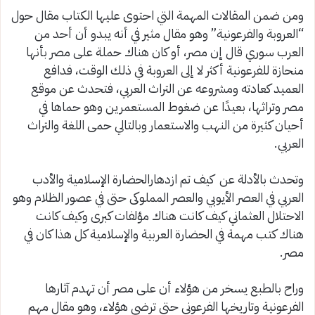
ومن ضمن المقالات المهمة التي احتوى عليها الكتاب مقال حول
“العروبة والفرعونية” وهو مقال مثير في أنه يبدو أن أحد من
العرب سوري قال إن مصر، أو كان هناك حملة على مصر بأنها
منحازة للفرعونية أكثر لا إلى العروبة في ذلك الوقت، فدافع
العميد كعادته ومشروعه عن التراث العربي، فتحدث عن موقع
مصر وتراثها، بعيدًا عن ضغوط المستعمرين وهو حماها في
أحيان كثيرة من النهب والاستعمار وبالتالي حمى اللغة والتراث
العربي.
وتحدث بالأدلة عن كيف تم ازدهارالحضارة الإسلامية والأدب
العربي في العصر الأيوبي والعصر المملوكى حتى في عصور الظلام وهو
الاحتلال العثماني كيف كانت هناك مؤلفات كبرى وكيف كانت
هناك كتب مهمة في الحضارة العربية والإسلامية كل هذا كان في
مصر.
وراح بالطبع يسخر من هؤلاء أن على مصر أن تهدم آثارها
الفرعونية وتاريخها الفرعوني حتى ترضى هؤلاء، وهو مقال مهم