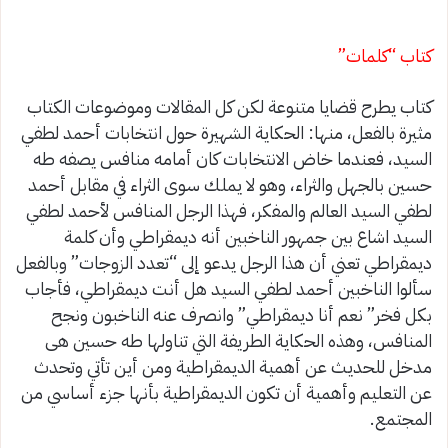
كتاب “كلمات”
كتاب يطرح قضايا متنوعة لكن كل المقالات وموضوعات الكتاب
مثيرة بالفعل، منها: الحكاية الشهيرة حول انتخابات أحمد لطفي
السيد، فعندما خاض الانتخابات كان أمامه منافس يصفه طه
حسين بالجهل والثراء، وهو لا يملك سوى الثراء في مقابل أحمد
لطفي السيد العالم والمفكر، فهذا الرجل المنافس لأحمد لطفي
السيد اشاع بين جمهور الناخبين أنه ديمقراطي وأن كلمة
ديمقراطي تعني أن هذا الرجل يدعو إلى “تعدد الزوجات” وبالفعل
سألوا الناخبين أحمد لطفي السيد هل أنت ديمقراطي، فأجاب
بكل فخر” نعم أنا ديمقراطي” وانصرف عنه الناخبون ونجح
المنافس، وهذه الحكاية الطريفة التي تناولها طه حسين هى
مدخل للحديث عن أهمية الديمقراطية ومن أين تأتي وتحدث
عن التعليم وأهمية أن تكون الديمقراطية بأنها جزء أساسي من
المجتمع.