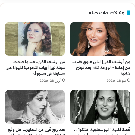
مقالات ذات صلة
من أرشيف الفن| ليلى علوي تقترب
من أرشيف الفن.. عندما فتحت
من إعادة «الزوجة 13» بعد نجاح
مجلة نورا أبواب النجومية للهواة عبر
شادية
مسابقة غير مسبوقة
مايو 18, 2026
أبريل 28, 2026
قصة أغنية “البوسطجية اشتكوا”..
بعد ربع قرن من التعاون.. هل وقع