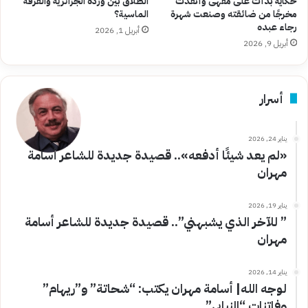
حكاية بدأت على مقهى وأنقذت
الطلاق بين وردة الجزائرية والفرقة
مخرجًا من ضائقته وصنعت شهرة
الماسية؟
رجاء عبده
أبريل 1, 2026
أبريل 9, 2026
أسرار
يناير 24, 2026
«لم يعد شيئًا أدفعه».. قصيدة جديدة للشاعر أسامة
مهران
يناير 19, 2026
” للآخر الذي يشبهني”.. قصيدة جديدة للشاعر أسامة
مهران
يناير 14, 2026
لوجه الله| أسامة مهران يكتب: “شحاتة” و”ريهام”
وفاتنات “النيابي”