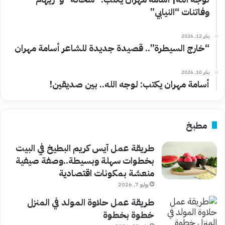
وفاتنات “النيابي”
يناير 12, 2026
“خارج السيطرة”.. قصيدة جديدة للشاعر أسامة مهران
يناير 10, 2026
أسامة مهران يكتب: لوجه الله.. بين صديقين!
مطبخ
طريقة عمل آيس كريم البطيخ في البيت
بخطوات سهلة وبسيطة..وصفة صيفية
منعشة بمكونات اقتصادية
يوليو 7, 2026
طريقة عمل حلاوة المولد في المنزل
خطوة بخطوة