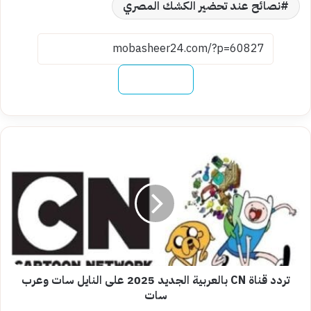
نصائح عند تحضير الكشك المصري
نسخ الرابط
تردد
قناة
CN
بالعربية
الجديد
2025
على
النايل
سات
وعرب
تردد قناة CN بالعربية الجديد 2025 على النايل سات وعرب
سات
سات