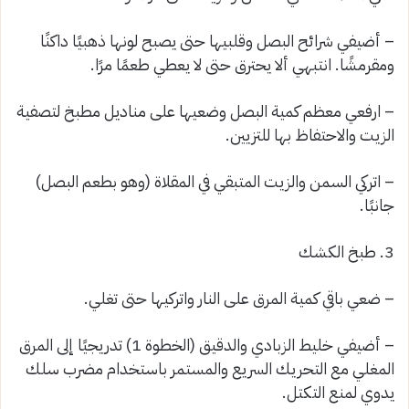
– أضيفي شرائح البصل وقلبيها حتى يصبح لونها ذهبيًا داكنًا
ومقرمشًا. انتبهي ألا يحترق حتى لا يعطي طعمًا مرًا.
– ارفعي معظم كمية البصل وضعيها على مناديل مطبخ لتصفية
الزيت والاحتفاظ بها للتزيين.
– اتركي السمن والزيت المتبقي في المقلاة (وهو بطعم البصل)
جانبًا.
3. طبخ الكشك
– ضعي باقي كمية المرق على النار واتركيها حتى تغلي.
– أضيفي خليط الزبادي والدقيق (الخطوة 1) تدريجيًا إلى المرق
المغلي مع التحريك السريع والمستمر باستخدام مضرب سلك
يدوي لمنع التكتل.