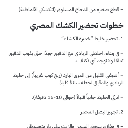
– قطع صغيرة من الدجاج المسلوق (لتكشكي الألماظية)
خطوات تحضير الكشك المصري
1. تحضير خليط “خميرة الكشك”
– في وعاء، اخلطي الزبادي مع الدقيق جيدًا حتى يذوب الدقيق
تمامًا ولا توجد أي تكتلات.
– أضيفي القليل من المرق البارد (ربع كوب تقريباً) إلى خليط
الزبادي والدقيق لجعله سائلاً قليلاً.
– اتركي الخليط جانباً قليلاً (حوالي 10-15 دقيقة).
2. تجهيز البصل المحمر
– في مقلاة، سخني السمن والزيت على نار متوسطة.