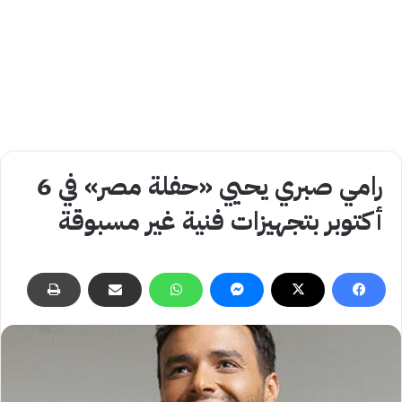
رامي صبري يحيي «حفلة مصر» في 6
أكتوبر بتجهيزات فنية غير مسبوقة