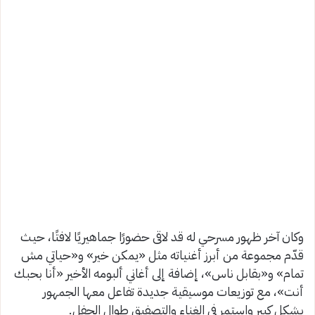
وكان آخر ظهور مسرحي له قد لاقى حضورًا جماهيريًا لافتًا، حيث
قدّم مجموعة من أبرز أغنياته مثل «يمكن خير» و«حياتي مش
تمام» و«بقابل ناس»، إضافة إلى أغاني ألبومه الأخير «أنا بحبك
أنت»، مع توزيعات موسيقية جديدة تفاعل معها الجمهور
بشكل كبير واستمر في الغناء والتصفيق طوال الحفل.