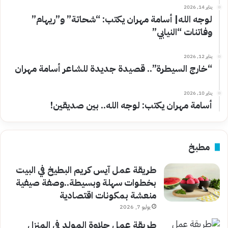
يناير 14, 2026
لوجه الله| أسامة مهران يكتب: “شحاتة” و”ريهام”
وفاتنات “النيابي”
يناير 12, 2026
“خارج السيطرة”.. قصيدة جديدة للشاعر أسامة مهران
يناير 10, 2026
أسامة مهران يكتب: لوجه الله.. بين صديقين!
مطبخ
طريقة عمل آيس كريم البطيخ في البيت
بخطوات سهلة وبسيطة..وصفة صيفية
منعشة بمكونات اقتصادية
يوليو 7, 2026
طريقة عمل حلاوة المولد في المنزل