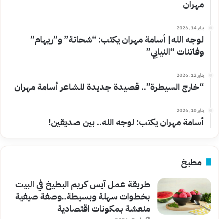
مهران
يناير 14, 2026
لوجه الله| أسامة مهران يكتب: “شحاتة” و”ريهام”
وفاتنات “النيابي”
يناير 12, 2026
“خارج السيطرة”.. قصيدة جديدة للشاعر أسامة مهران
يناير 10, 2026
أسامة مهران يكتب: لوجه الله.. بين صديقين!
مطبخ
طريقة عمل آيس كريم البطيخ في البيت
بخطوات سهلة وبسيطة..وصفة صيفية
منعشة بمكونات اقتصادية