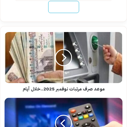
نسخ الرابط
موعد
صرف
مرتبات
نوفمبر
2025..خلال
أيام
موعد صرف مرتبات نوفمبر 2025..خلال أيام
تردد
نايل
سات
الشامل
2025..اضبط