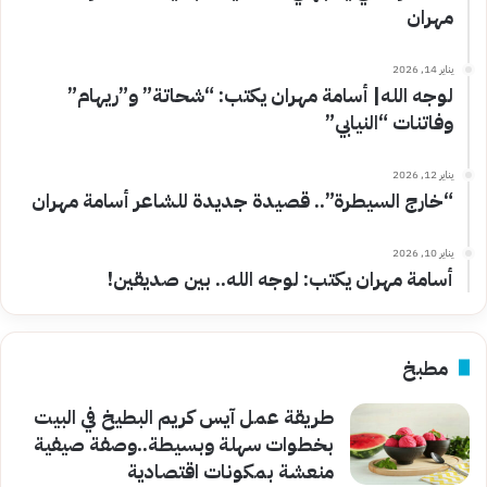
مهران
يناير 14, 2026
لوجه الله| أسامة مهران يكتب: “شحاتة” و”ريهام”
وفاتنات “النيابي”
يناير 12, 2026
“خارج السيطرة”.. قصيدة جديدة للشاعر أسامة مهران
يناير 10, 2026
أسامة مهران يكتب: لوجه الله.. بين صديقين!
مطبخ
طريقة عمل آيس كريم البطيخ في البيت
بخطوات سهلة وبسيطة..وصفة صيفية
منعشة بمكونات اقتصادية