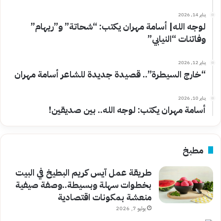
يناير 14, 2026
لوجه الله| أسامة مهران يكتب: “شحاتة” و”ريهام”
وفاتنات “النيابي”
يناير 12, 2026
“خارج السيطرة”.. قصيدة جديدة للشاعر أسامة مهران
يناير 10, 2026
أسامة مهران يكتب: لوجه الله.. بين صديقين!
مطبخ
طريقة عمل آيس كريم البطيخ في البيت
بخطوات سهلة وبسيطة..وصفة صيفية
منعشة بمكونات اقتصادية
يوليو 7, 2026