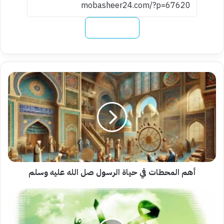
نسخ الرابط
أهم
المحطات
في
حياة
الرسول
صل
الله
عليه
وسلم
أهم المحطات في حياة الرسول صل الله عليه وسلم
أفضل
الأدعية
المستحبة