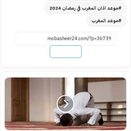
موعد اذان المغرب في رمضان 2024
موعد المغرب
نسخ الرابط
صلاة
الفجر
28
رمضان|
موعد
أذان
الفجر
اليوم
الثامن