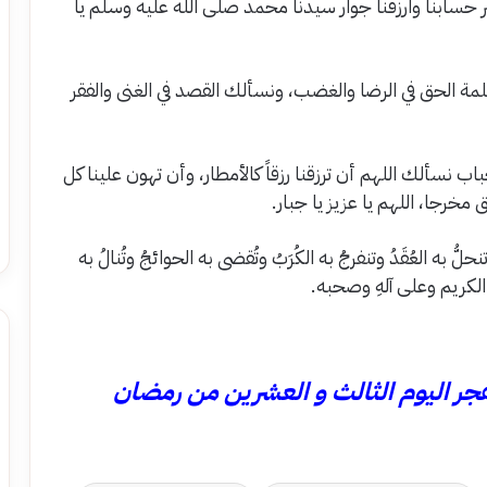
سِّر حسابنا وارزقنا جوار سيدنا محمد صلى الله عليه وسلم يا
مة الحق في الرضا والغضب، ونسألك القصد في الغنى والفقر
باب نسألك اللهم أن ترزقنا رزقاً كالأمطار، وأن تهون علينا كل
رجا، اللهم يا عزيز يا جبار.
حلُّ به العُقَدُ وتنفرجُ به الكُرَبُ وتُقضى به الحوائجُ وتُنالُ به
الكريم وعلى آلهِ وصحبه.
 أذان الفجر اليوم الثالث و العشرين من رمضان