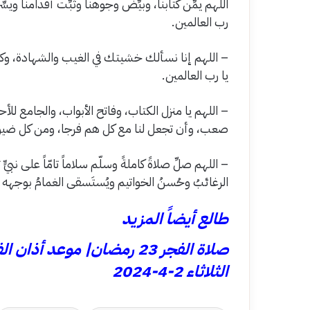
اللهم يمِّن كتابنا، وبيِّض وجوهنا وثبِّت أقدامنا وي
رب العالمين.
– اللهم إنا نسألك خشيتك في الغيب والشهادة، وكل
يا رب العالمين.
– اللهم يا منزل الكتاب، وفاتح الأبواب، والجامع للأح
صعب، وأن تجعل لنا مع كل هم فرجا، ومن كل ضيق مخ
– اللهم صلِّ صلاةً كاملةً وسلّم سلاماً تامّاً على نبيٍّ تن
الرغائبُ وحُسنُ الخواتيم ويُستَسقى الغمامُ بوجهه 
طالع أيضاً المزيد
صلاة الفجر 23 رمضان| موعد
الثلاثاء 2-4-2024