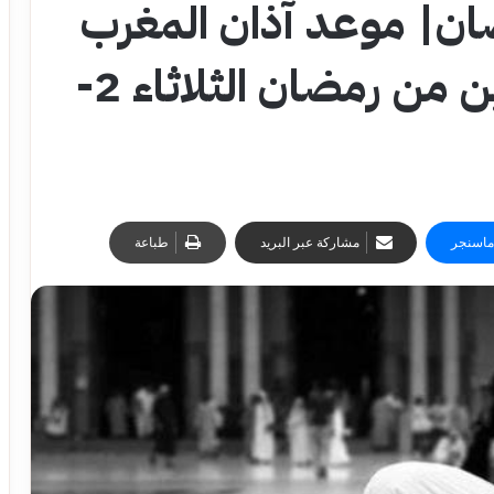
إفطار 23 رمضان| موعد آذان المغرب
اليوم الثالث و العشرين من رمضان الثلاثاء 2-
ماسنجر
مشاركة عبر البريد
طباعة