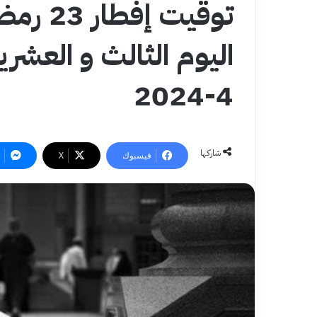
توقيت 
4-2024
شاركها
فيسبوك
‫X