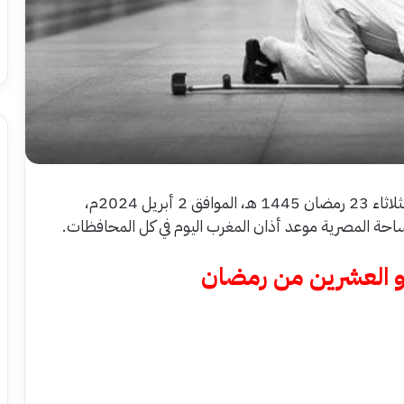
يترقب الصائمون موعد أذان المغرب للإفطار اليوم الثلاثاء 23 رمضان 1445 هـ، الموافق 2 أبريل 2024م،
احة المصرية موعد أذان المغرب اليوم في كل المحافظات.
 و العشرين من رمضان