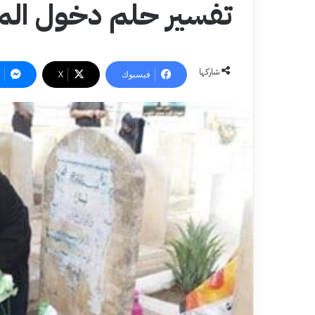
تفسير حلم دخول المق
شاركها
فيسبوك
‫X