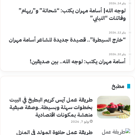
يناير 14, 2026
لوجه الله| أسامة مهران يكتب: “شحاتة” و”ريهام”
وفاتنات “النيابي”
يناير 12, 2026
“خارج السيطرة”.. قصيدة جديدة للشاعر أسامة مهران
يناير 10, 2026
أسامة مهران يكتب: لوجه الله.. بين صديقين!
مطبخ
طريقة عمل آيس كريم البطيخ في البيت
بخطوات سهلة وبسيطة..وصفة صيفية
منعشة بمكونات اقتصادية
يوليو 7, 2026
طريقة عمل حلاوة المولد في المنزل