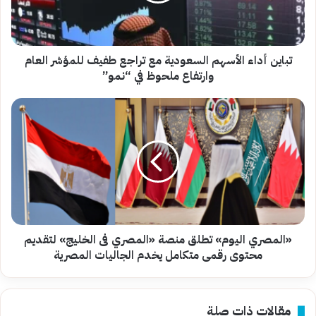
طفيف
للمؤشر
العام
وارتفاع
تباين أداء الأسهم السعودية مع تراجع طفيف للمؤشر العام
ملحوظ
وارتفاع ملحوظ في “نمو”
في
“نمو”
«المصري
اليوم»
تطلق
منصة
«المصري
فى
الخليج»
لتقديم
محتوى
رقمى
«المصري اليوم» تطلق منصة «المصري فى الخليج» لتقديم
متكامل
محتوى رقمى متكامل يخدم الجاليات المصرية
يخدم
الجاليات
المصرية
مقالات ذات صلة