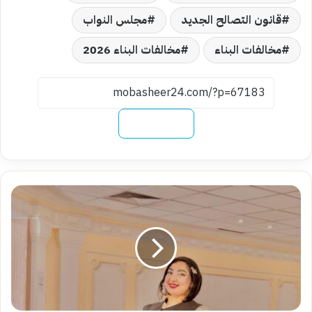
قانون التصالح الجديد
مجلس النواب
مخالفات البناء
مخالفات البناء 2026
نسخ الرابط
الدكتورة
هبة
عشماوي:
السمنة
مرض
مزمن
يهدد
المفاصل
والقلب