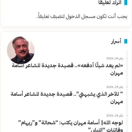
اترك تعليقاً
يجب أنت تكون
مسجل الدخول
لتضيف تعليقاً.
أسرار
يناير 24, 2026
«لم يعد شيئًا أدفعه».. قصيدة جديدة للشاعر أسامة
مهران
يناير 19, 2026
” للآخر الذي يشبهني”.. قصيدة جديدة للشاعر أسامة
مهران
يناير 14, 2026
لوجه الله| أسامة مهران يكتب: “شحاتة” و”ريهام”
وفاتنات “النيابي”