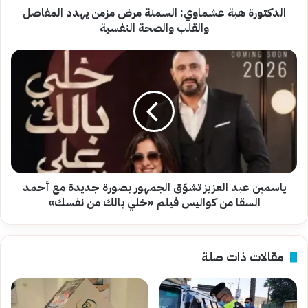
والصحة
الدكتورة هبة عشماوي: السمنة مرض مزمن يهدد المفاصل
النفسية
والقلب والصحة النفسية
ياسمين
عبد
العزيز
تشوّق
الجمهور
بصورة
جديدة
مع
أحمد
السقا
ياسمين عبد العزيز تشوّق الجمهور بصورة جديدة مع أحمد
من
السقا من كواليس فيلم «خلي بالك من نفسك»
كواليس
فيلم
«خلي
مقالات ذات صلة
بالك
من
نفسك»