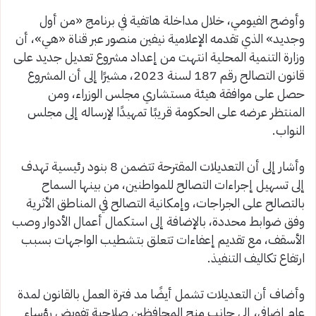
وأوضح الفيومي، خلال مداخلة هاتفية في برنامج «من أول
وجديد» الذي تقدمه الإعلامية نيفين منصور عبر قناة «هي»، أن
وزارة التنمية المحلية انتهت من إعداد مشروع تعديل جديد على
قانون التصالح رقم 187 لسنة 2023، مشيرًا إلى أن المشروع
حصل على موافقة هيئة مستشاري مجلس الوزراء، ومن
المنتظر عرضه على الحكومة قريبًا تمهيدًا لإرساله إلى مجلس
النواب.
وأشار إلى أن التعديلات المقترحة تتضمن 8 بنود رئيسية تهدف
إلى تسهيل إجراءات التصالح للمواطنين، من بينها السماح
بالتصالح على الجراجات، وإمكانية التصالح في المناطق الأثرية
وفق ضوابط محددة، بالإضافة إلى استكمال أعمال الأدوار وصب
الأسقف، مع تقديم إعفاءات تتعلق بتشطيب الواجهات بسبب
ارتفاع تكاليف التنفيذ.
وأضاف أن التعديلات تشمل أيضًا مد فترة العمل بالقانون لمدة
عام إضافي، إلى جانب منح المحافظين صلاحية تفويض رؤساء