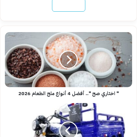
نسخ الرابط
"
اختاري
صح
"..
أفضل
4
أنواع
ملح
الطعام
2026
" اختاري صح ".. أفضل 4 أنواع ملح الطعام 2026
أفضل
وأسرع
أنواع
التروسيكل
للبيع