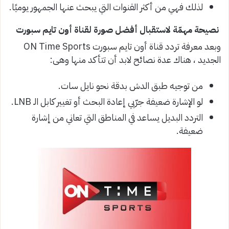
لذلك فهي من أكثر القنوات التي يبحث عنها الجمهور يوميًا.
نصيحة مهمّة لاستقبال أفضل صورة لقناة أون تايم سبورت
وبعد معرفة تردد قناة أون تايم سبورت ON Time Sports
الجديد ، هناك عدة نصائح لابد أن تتأكد منها وهى:
من توجيه طبق الدش بدقة نحو نايل سات.
لو الإشارة ضعيفة جرّبي إعادة البحث أو تغيير كابل الـ LNB.
التردد البديل يساعد في المناطق التي تعاني من إشارة
ضعيفة.