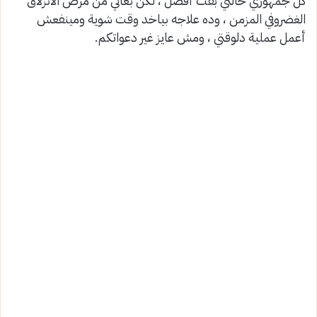
كل جمهوري حالتي بقت أفضل ، لكن بعاني من مرض الانزلاق
الغضروفي المزمن ، وده علاجه بياخد وقت شوية ومينفعش
أعمل عملية دلوقتي ، ومش عايز غير دعواتكم.