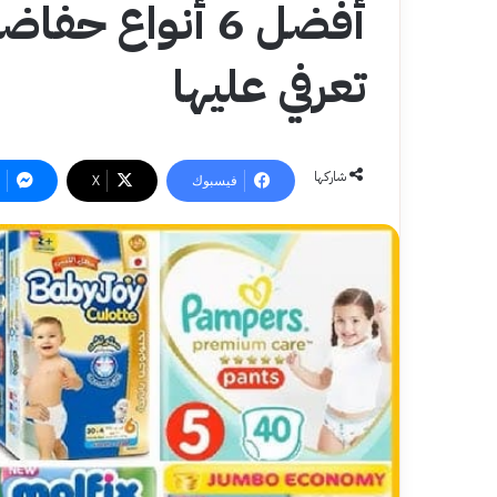
أفضل 6 أنواع ح
تعرفي عليها
شاركها
فيسبوك
‫X