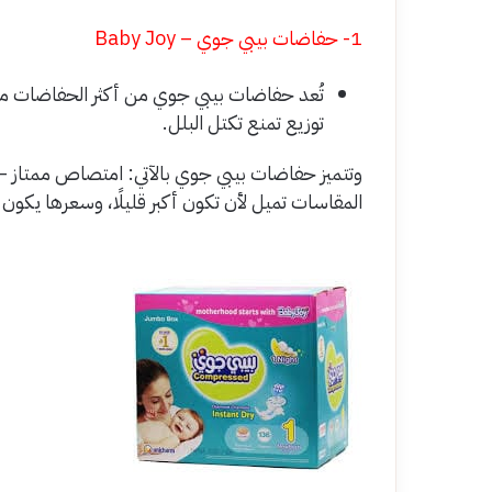
1- حفاضات بيبي جوي – Baby Joy
تُعد حفاضات بيبي جوي من أكثر الحفاضات مب
توزيع تمنع تكتل البلل.
وتتميز حفاضات بيبي جوي بالآتي: امتصاص ممتاز –
المقاسات تميل لأن تكون أكبر قليلًا، وسعرها يكون من 145 إلى 330 جنيه حسب المقاس وا