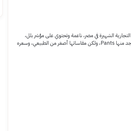
تجارية الشهيرة في مصر، ناعمة وتحتوي على مؤشر بلل،
ويتميز بالآتي: نعومة جيدة – مقاسات مختلفة – يوجد منها Pants، ولكن مقاساتها أصغر من الطبيعي، وسعره