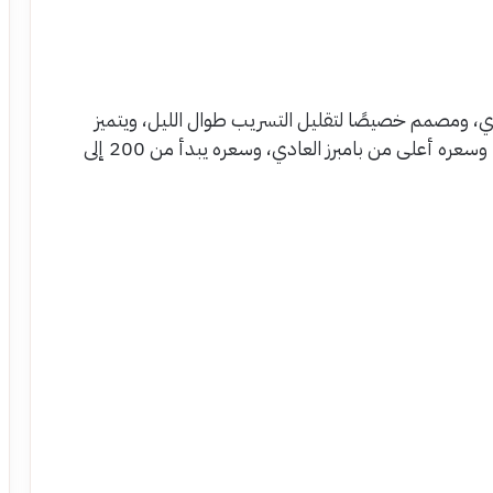
ي، ومصمم خصيصًا لتقليل التسريب طوال الليل، ويتميز
بأنه بطانة سميكة و مناسب للأطفال كثيري الحركة، وسعره أعلى من بامبرز العادي، وسعره يبدأ من 200 إلى