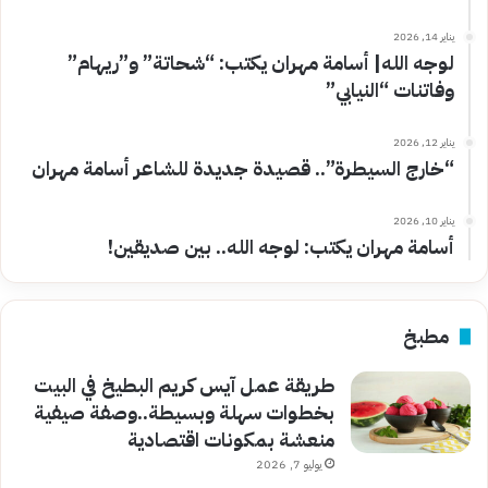
يناير 14, 2026
لوجه الله| أسامة مهران يكتب: “شحاتة” و”ريهام”
وفاتنات “النيابي”
يناير 12, 2026
“خارج السيطرة”.. قصيدة جديدة للشاعر أسامة مهران
يناير 10, 2026
أسامة مهران يكتب: لوجه الله.. بين صديقين!
مطبخ
طريقة عمل آيس كريم البطيخ في البيت
بخطوات سهلة وبسيطة..وصفة صيفية
منعشة بمكونات اقتصادية
يوليو 7, 2026