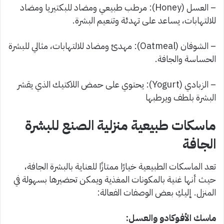
– العسل (Honey): مرطب طبيعي ومضاد للبكتيريا ومضاد
للالتهابات، يساعد على تهدئة وتنعيم البشرة.
– الشوفان (Oatmeal): مهدئ ومضاد للالتهابات، مثالي للبشرة
الحساسة والجافة.
– الزبادي (Yogurt): يحتوي على حمض اللاكتيك الذي يقشر
البشرة بلطف ويرطبها
ماسكات طبيعية منزلية الصنع للبشرة
الجافة
تعد الماسكات الطبيعية خيارًا ممتازًا للعناية بالبشرة الجافة،
حيث أنها غنية بالمكونات المغذية ويمكن تحضيرها بسهولة في
المنزل. إليكِ بعض الوصفات الفعالة:
ماسك الأفوكادو والعسل: