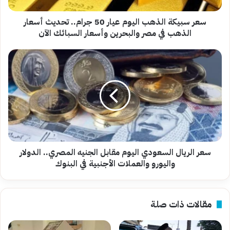
أسعار
الذهب
سعر سبيكة الذهب اليوم عيار 50 جرام.. تحديث أسعار
في
الذهب في مصر والبحرين وأسعار السبائك الآن
مصر
والبحرين
سعر
وأسعار
الريال
السبائك
السعودي
الآن
اليوم
مقابل
الجنيه
المصري..
الدولار
واليورو
والعملات
سعر الريال السعودي اليوم مقابل الجنيه المصري.. الدولار
الأجنبية
واليورو والعملات الأجنبية في البنوك
في
البنوك
مقالات ذات صلة