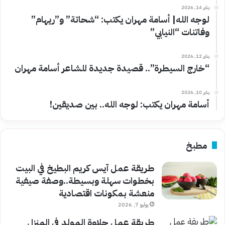
يناير 14, 2026
لوجه الله| أسامة مهران يكتب: “شحاتة” و”ريهام”
وفاتنات “النيابي”
يناير 12, 2026
“خارج السيطرة”.. قصيدة جديدة للشاعر أسامة مهران
يناير 10, 2026
أسامة مهران يكتب: لوجه الله.. بين صديقين!
مطبخ
طريقة عمل آيس كريم البطيخ في البيت
بخطوات سهلة وبسيطة..وصفة صيفية
منعشة بمكونات اقتصادية
يوليو 7, 2026
طريقة عمل حلاوة المولد في المنزل