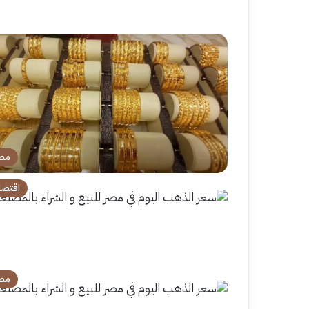
مص
اقتصا
مص