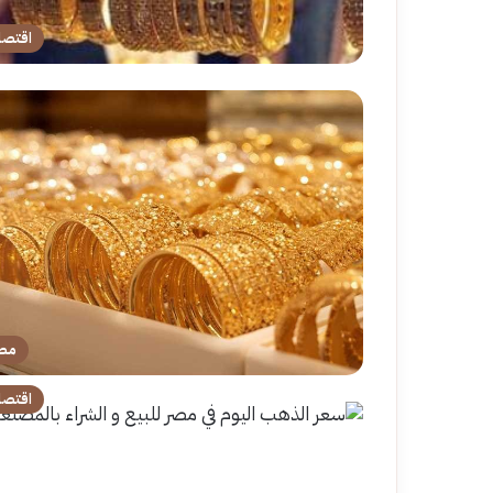
اقتصا
مص
اقتصا