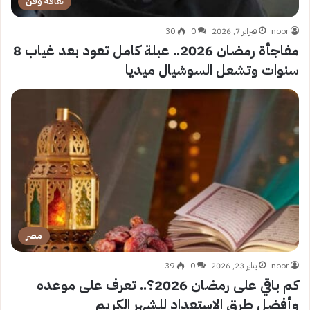
ثقافة وفن
noor
فبراير 7, 2026
0
30
مفاجأة رمضان 2026.. عبلة كامل تعود بعد غياب 8
سنوات وتشعل السوشيال ميديا
مصر
noor
يناير 23, 2026
0
39
كم باقي على رمضان 2026؟.. تعرف على موعده
وأفضل طرق الاستعداد للشهر الكريم