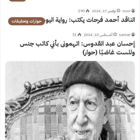
noor
نوفمبر 17, 2024
190
الناقد أحمد فرحات يكتب: رواية اليوميات
حوارات وتحقيقات
samar
أغسطس 10, 2024
31
إحسان عبد القدوس: اتهمونى بأني كاتب جنس
وللست غاضبًا (حوار)