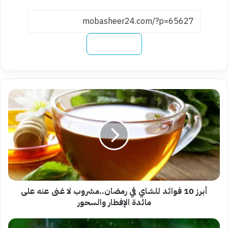
نسخ الرابط
أبرز
10
فوائد
للشاي
في
رمضان..مشروب
لا
غنى
عنه
على
أبرز 10 فوائد للشاي في رمضان..مشروب لا غنى عنه على
مائدة
مائدة الإفطار والسحور
الإفطار
والسحور
أفضل