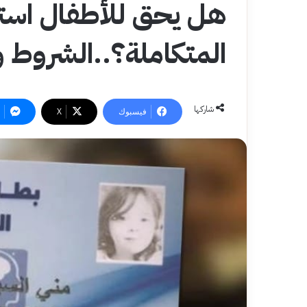
هل يحق للأطفال است
المتكاملة؟..الشروط والأ
شاركها
فيسبوك
‫X