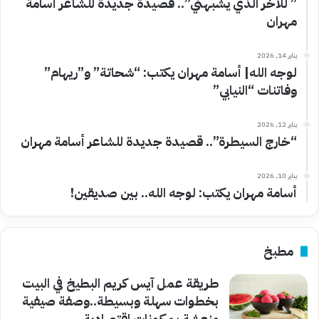
” للآخر الذي يشبهني”.. قصيدة جديدة للشاعر أسامة
مهران
يناير 14, 2026
لوجه الله| أسامة مهران يكتب: “شحاتة” و”ريهام”
وفاتنات “النيابي”
يناير 12, 2026
“خارج السيطرة”.. قصيدة جديدة للشاعر أسامة مهران
يناير 10, 2026
أسامة مهران يكتب: لوجه الله.. بين صديقين!
مطبخ
طريقة عمل آيس كريم البطيخ في البيت
بخطوات سهلة وبسيطة..وصفة صيفية
منعشة بمكونات اقتصادية