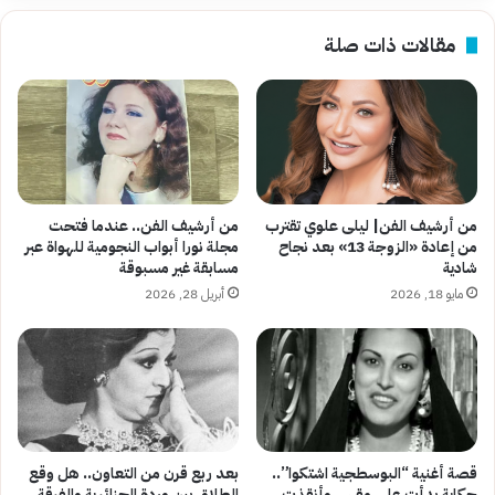
جنيهًا
للكيلو
مقالات ذات صلة
في
بورصة
الدواجن
من أرشيف الفن| ليلى علوي تقترب
من أرشيف الفن.. عندما فتحت
من إعادة «الزوجة 13» بعد نجاح
مجلة نورا أبواب النجومية للهواة عبر
شادية
مسابقة غير مسبوقة
مايو 18, 2026
أبريل 28, 2026
قصة أغنية “البوسطجية اشتكوا”..
بعد ربع قرن من التعاون.. هل وقع
حكاية بدأت على مقهى وأنقذت
الطلاق بين وردة الجزائرية والفرقة