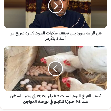
يس
تخفف
سكرات
الموت؟..
رد
صريح
من
هل قراءة سورة يس تخفف سكرات الموت؟.. رد صريح من
أستاذ
أستاذ بالأزهر
بالأزهر
أسعار
الفراخ
اليوم
السبت
7
فبراير
2026
في
مصر..
استقرار
أسعار الفراخ اليوم السبت 7 فبراير 2026 في مصر.. استقرار
عند
عند 91 جنيهًا للكيلو في بورصة الدواجن
91