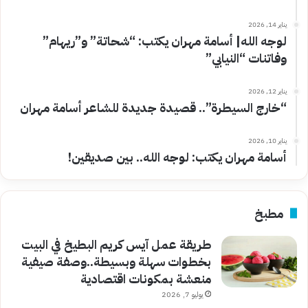
يناير 14, 2026
لوجه الله| أسامة مهران يكتب: “شحاتة” و”ريهام”
وفاتنات “النيابي”
يناير 12, 2026
“خارج السيطرة”.. قصيدة جديدة للشاعر أسامة مهران
يناير 10, 2026
أسامة مهران يكتب: لوجه الله.. بين صديقين!
مطبخ
طريقة عمل آيس كريم البطيخ في البيت
بخطوات سهلة وبسيطة..وصفة صيفية
منعشة بمكونات اقتصادية
يوليو 7, 2026