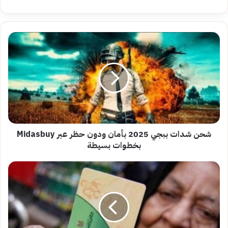
شحن
شدات
ببجي
2025
بأمان
ودون
حظر
عبر
Midasbuy
بخطوات
شحن شدات ببجي 2025 بأمان ودون حظر عبر Midasbuy
بسيطة
بخطوات بسيطة
كيفية
تحديث
بطاقة
التموين..تفاصيل