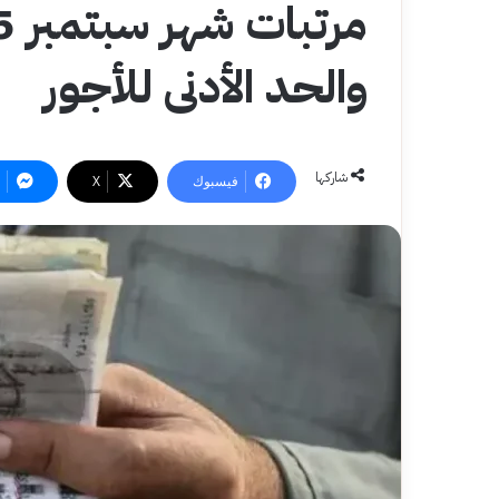
والحد الأدنى للأجور
شاركها
فيسبوك
‫X