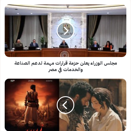
مجلس
الوزراء
يعلن
حزمة
قرارات
مهمة
لدعم
الصناعة
والخدمات
في
مجلس الوزراء يعلن حزمة قرارات مهمة لدعم الصناعة
مصر
والخدمات في مصر
إشادات
واسعة
بفيلم
«أسد»
بعد
عرضه
الخاص..
ومحمد
دياب