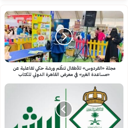
مجلة
«الفردوس»
للأطفال
تنظّم
ورشة
حكي
تفاعلية
عن
«مساعدة
الغير»
مجلة «الفردوس» للأطفال تنظّم ورشة حكي تفاعلية عن
في
«مساعدة الغير» في معرض القاهرة الدولي للكتاب
معرض
القاهرة
خطوات
الدولي
تجديد
للكتاب
الإقامة
في
السعودية
إلكترونيا
..