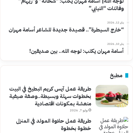
لوجه الله| أسامة مهران يكتب: “شحاتة” و”ريهام”
وفاتنات “النيابي”
يناير 12, 2026
“خارج السيطرة”.. قصيدة جديدة للشاعر أسامة مهران
يناير 10, 2026
أسامة مهران يكتب: لوجه الله.. بين صديقين!
مطبخ
طريقة عمل آيس كريم البطيخ في البيت
بخطوات سهلة وبسيطة..وصفة صيفية
منعشة بمكونات اقتصادية
يوليو 7, 2026
طريقة عمل حلاوة المولد في المنزل
خطوة بخطوة