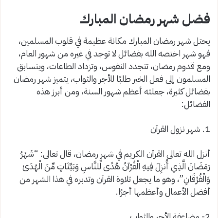
فضل شهر رمضان المبارك
يحتل شهر رمضان المبارك مكانة عظيمة في قلوب المسلمين،
فهو شهر اختصه الله بفضائل لا توجد في غيره من شهور العام،
ومع قدوم رمضان، تتجدد النفوس، وتزداد الطاعات، ويتسابق
المسلمون إلى فعل الخير طلبًا للأجر والثواب، يتميز شهر رمضان
بفضائل كثيرة، جعلته أعظم شهور السنة، ومن أبرز هذه
الفضائل:
1. شهر نزول القرآن
أنزل الله تعالى القرآن الكريم في شهر رمضان، قال تعالى: “شَهْرُ
رَمَضَانَ الَّذِي أُنزِلَ فِيهِ الْقُرْآنُ هُدًى لِّلنَّاسِ وَبَيِّنَاتٍ مِّنَ الْهُدَىٰ
وَالْفُرْقَانِ”، وهو ما يجعل تلاوة القرآن وتدبره في هذا الشهر من
أفضل الأعمال وأعظمها أجرًا.
2- مضاعفة الأجر والثواب