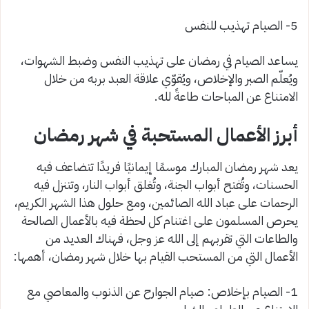
5- الصيام تهذيب للنفس
يساعد الصيام في رمضان على تهذيب النفس وضبط الشهوات،
ويُعلّم الصبر والإخلاص، ويُقوّي علاقة العبد بربه من خلال
الامتناع عن المباحات طاعةً لله.
أبرز الأعمال المستحبة في شهر رمضان
يعد شهر رمضان المبارك موسمًا إيمانيًا فريدًا تتضاعف فيه
الحسنات، وتُفتح أبواب الجنة، وتُغلق أبواب النار، وتتنزل فيه
الرحمات على عباد الله الصائمين، ومع حلول هذا الشهر الكريم،
يحرص المسلمون على اغتنام كل لحظة فيه بالأعمال الصالحة
والطاعات التي تقربهم إلى الله عز وجل، فهناك العديد من
الأعمال التي من المستحب القيام بها خلال شهر رمضان، أهمها:
1- الصيام بإخلاص: صيام الجوارح عن الذنوب والمعاصي مع