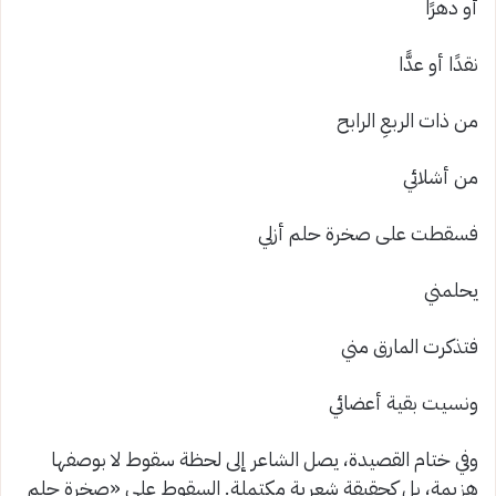
أو دهرًا
نقدًا أو عدًّا
من ذات الربعِ الرابح
من أشلائي
فسقطت على صخرة حلم أزلي
يحلمني
فتذكرت المارق مني
ونسيت بقية أعضائي
وفي ختام القصيدة، يصل الشاعر إلى لحظة سقوط لا بوصفها
هزيمة، بل كحقيقة شعرية مكتملة. السقوط على «صخرة حلم