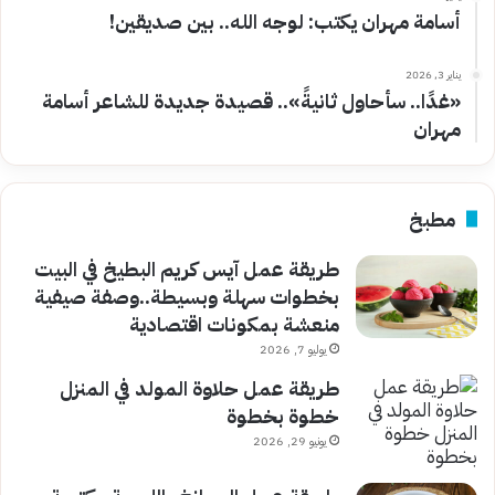
أسامة مهران يكتب: لوجه الله.. بين صديقين!
يناير 3, 2026
«غدًا.. سأحاول ثانيةً».. قصيدة جديدة للشاعر أسامة
مهران
مطبخ
طريقة عمل آيس كريم البطيخ في البيت
بخطوات سهلة وبسيطة..وصفة صيفية
منعشة بمكونات اقتصادية
يوليو 7, 2026
طريقة عمل حلاوة المولد في المنزل
خطوة بخطوة
يونيو 29, 2026