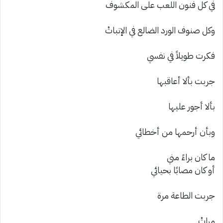
في كل فنون اللعب على المكشوف
وكل صنوف الورد الضالع في الإنباتْ
فكرت طويلاً في نفسي
جربت بألا أعاقبها
بألا أجور عليها
وبأن أرحمها من أخطائي
ما كان براءً مني
أو كان مصابًا بحيائي
جربت الطاعة مرة
مراتْ