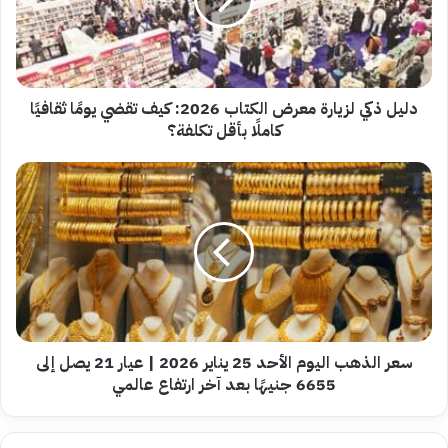
الكتاب
2026:
كيف
تقضي
يومًا
ثقافيًا
دليل ذكي لزيارة معرض الكتاب 2026: كيف تقضي يومًا ثقافيًا
كاملًا
كاملًا بأقل تكلفة؟
بأقل
تكلفة؟
سعر
الذهب
اليوم
الأحد
25
يناير
2026
|
عيار
21
سعر الذهب اليوم الأحد 25 يناير 2026 | عيار 21 يصل إلى
يصل
6655 جنيهًا بعد آخر ارتفاع عالمي
إلى
6655
جنيهًا