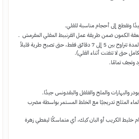
ًا وتقطع إلى أحجام مناسبة للقلي.
 وملعقة الكمون ضمن طريقة عمل القرنبيط المقلي المقرمش .
تُوضع زهرات القرنبيط في الماء المغلي وتُسلق لمدة تتراوح بين 5 إلى 7 دقائق فقط، حتى تصبح طرية قليلاً
امل حتى لا تتفتت أثناء القلي).
د وتجف تمامًا.
ودر والبهارات والملح والفلفل والبقدونس جيدًا.
لماء المثلج تدريجيًا مع الخلط المستمر بواسطة مضرب
ام خليط الكريب أو البان كيك، أي متماسكًا ليغطي زهرة