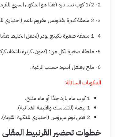
2- 1/2 كوب نشا ذرة (هذا هو المكون السري للقرمشة).
3- 2 ملعقة كبيرة بقدونس مفروم ناعم (اختياري للنكهة واللون).
4- 1 ملعقة صغيرة بكينج بودر (لجعل الخليط هشًا).
5- ملعقة صغيرة لكل من: (كمون، كزبرة ناشفة، كركم أو بابريكا للون).
6- ملح وفلفل أسود حسب الرغبة.
المكونات السائلة:
1 كوب ماء بارد جدًا أو ماء مثلج.
1 بيضة (للتماسك والقيمة الغذائية).
2 فص ثوم مهروس (اختياري للنكهة القوية).
خطوات تحضير القرنبيط المقلي 