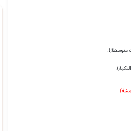
ت متوسطة).
لنكهة).
رمشة)