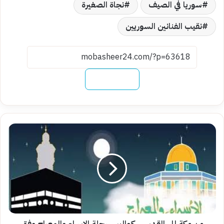
سوريا في الصيف
نجاة الصغيرة
نقيب الفنانين السوريين
نسخ الرابط
من
مكة
إلى
القدس..
كواليس
رحلة
الإسراء
والمعراج
وفق
أقوال