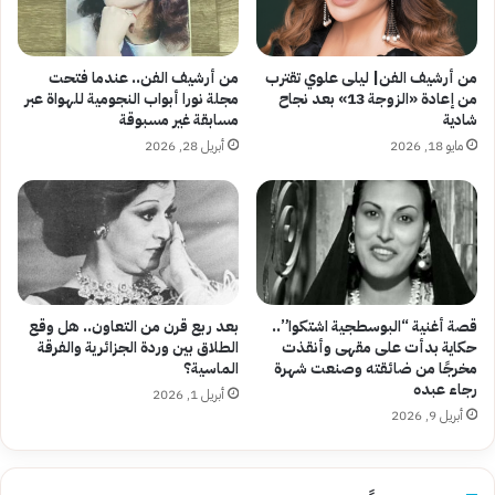
من أرشيف الفن| ليلى علوي تقترب
من أرشيف الفن.. عندما فتحت
من إعادة «الزوجة 13» بعد نجاح
مجلة نورا أبواب النجومية للهواة عبر
شادية
مسابقة غير مسبوقة
مايو 18, 2026
أبريل 28, 2026
قصة أغنية “البوسطجية اشتكوا”..
بعد ربع قرن من التعاون.. هل وقع
حكاية بدأت على مقهى وأنقذت
الطلاق بين وردة الجزائرية والفرقة
مخرجًا من ضائقته وصنعت شهرة
الماسية؟
رجاء عبده
أبريل 1, 2026
أبريل 9, 2026