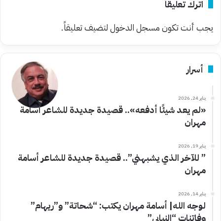
اترك تعليقاً
يجب أنت تكون
مسجل الدخول
لتضيف تعليقاً.
أسرار
يناير 24, 2026
«لم يعد شيئًا أدفعه».. قصيدة جديدة للشاعر أسامة
مهران
يناير 19, 2026
” للآخر الذي يشبهني”.. قصيدة جديدة للشاعر أسامة
مهران
يناير 14, 2026
لوجه الله| أسامة مهران يكتب: “شحاتة” و”ريهام”
وفاتنات “النيابي”